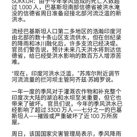
SUKKUR：由于今年季风造成的死亡人数超
过 1,000 人，巴基斯坦南部信德省被洪水淹
没的信德省周日准备迎接北部河流泛滥的新
洪水。
流经巴基斯坦人口第二多地区的浩瀚印度河
由北部的数十条山区支流供水，但在创纪录
的降雨和冰川融化后，许多支流已经决堤。
官员们警告说，预计未来几天洪水将到达信
德省，给已经受洪水影响的数百万人增添苦
难。
“现在，印度河洪水泛滥，”苏库尔附近调节
河流流量的拦河坝主管阿齐兹·苏姆罗说。
一年一度的季风对于灌溉农作物和补充整个
印度次大陆的湖泊和水坝至关重要，但它也
带来了破坏。 官员们说，今年的季风洪水已
经影响了超过 3300 万人——七分之一的巴基
斯坦人——摧毁或严重破坏了近 100 万所房
屋。
周日，该国国家灾害管理局表示，季风降雨