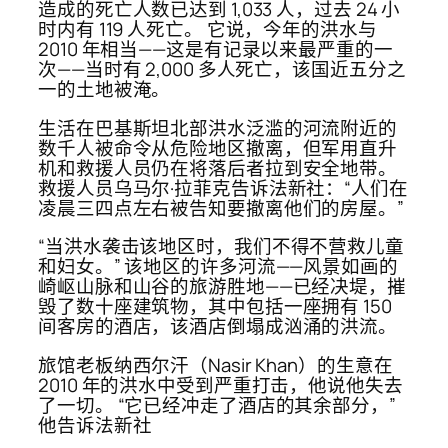
造成的死亡人数已达到 1,033 人，过去 24 小
时内有 119 人死亡。 它说，今年的洪水与
2010 年相当——这是有记录以来最严重的一
次——当时有 2,000 多人死亡，该国近五分之
一的土地被淹。
生活在巴基斯坦北部洪水泛滥的河流附近的
数千人被命令从危险地区撤离，但军用直升
机和救援人员仍在将落后者拉到安全地带。
救援人员乌马尔·拉菲克告诉法新社：“人们在
凌晨三四点左右被告知要撤离他们的房屋。”
“当洪水袭击该地区时，我们不得不营救儿童
和妇女。” 该地区的许多河流——风景如画的
崎岖山脉和山谷的旅游胜地——已经决堤，摧
毁了数十座建筑物，其中包括一座拥有 150
间客房的酒店，该酒店倒塌成汹涌的洪流。
旅馆老板纳西尔汗（Nasir Khan）的生意在
2010 年的洪水中受到严重打击，他说他失去
了一切。 “它已经冲走了酒店的其余部分，”
他告诉法新社