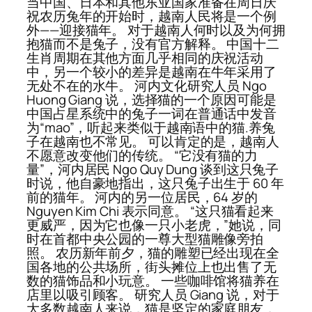
当中国、日本和其他东亚国家准备在周日庆
祝农历兔年的开始时，越南人民将是一个例
外——迎接猫年。 对于越南人何时以及为何拥
抱猫而不是兔子，没有官方解释。 中国十二
生肖周期在其他方面几乎相同的庆祝活动
中，另一个较小的差异是越南在牛年采用了
无处不在的水牛。 河内文化研究人员 Ngo
Huong Giang 说，选择猫的一个原因可能是
中国占星系统中的兔子一词在普通话中发音
为“mao”，听起来类似于越南语中的猫.养兔
子在越南也不常见。 可以肯定的是，越南人
不愿意改变他们的传统。 “它没有猫的力
量”，河内居民 Ngo Quy Dung 谈到这只兔子
时说，他自豪地指出，这只兔子出生于 60 年
前的猫年。 河内的另一位居民，64 岁的
Nguyen Kim Chi 表示同意。 “这只猫看起来
更威严，因为它也像一只小老虎，”她说，同
时在首都中央公园的一尊大型猫雕像旁拍
照。 农历新年前夕，猫的雕塑已经出现在全
国各地的公共场所，街头摊位上也出售了无
数的猫饰品和小玩意。 一些咖啡馆将猫养在
店里以吸引顾客。 研究人员 Giang 说，对于
大多数越南人来说，猫是坚定的家庭朋友，