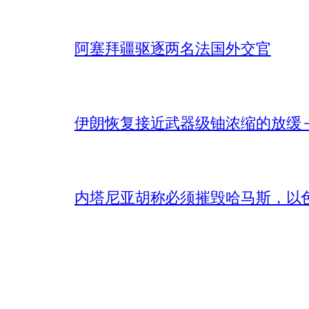
阿塞拜疆驱逐两名法国外交官
伊朗恢复接近武器级铀浓缩的放缓 – 
内塔尼亚胡称必须摧毁哈马斯，以