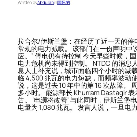
Written by
Abdullah
in
国际的
拉合尔/伊斯兰堡：在经历了近一天的
常规的电力减载。 该部门在一份声明中
应。” 停电仍有待控制 今天早些时候，
电力危机尚未得到控制。 NTDC 的消
息人士补充说，城市面临四个小时的减载
临 4,500 兆瓦的电力短缺，而频率
说，这是过去 10 年中的第 16 次故
多小时。 能源部长 Khurram Das
告。 ‘电源将改善’ 与此同时，伊斯兰堡
电量为 1,080 兆瓦。 发言人说，一