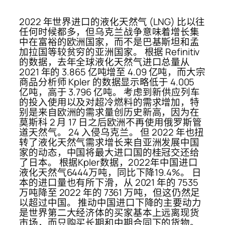
2022 年世界进口的液化天然气 (LNG) 比以往
任何时候都多，但乌克兰战争意味着增长集
中在富裕的欧洲国家，而不是巴基斯坦和孟
加拉国等较贫穷的亚洲国家。 根据 Refinitiv
的数据，去年全球液化天然气进口总量从
2021 年的 3.865 亿吨增至 4.09 亿吨，而大宗
商品分析师 Kpler 的数据显示略低于 4.005
亿吨，高于 3.796 亿吨。 考虑到新供应列车
的投入使用以及对超冷燃料的需求增加，特
别是来自欧洲的需求量创历史新高，因为在
莫斯科 2 月 17 日之后欧洲不再使用俄罗斯管
道天然气。 24 入侵乌克兰。 但 2022 年也扭
转了液化天然气需求增长来自亚洲发展中国
家的动态，中国将最大进口国的桂冠交还给
了日本。 根据Kpler数据，2022年中国进口
液化天然气6444万吨，同比下降19.4%。 日
本的进口量也有所下滑，从 2021 年的 7535
万吨降至 2022 年的 7361 万吨，但这仍然足
以超过中国。 推动中国进口下降的主要动力
是世界第二大经济体的买家基本上远离现货
市场，而只购买长期和中期合同下的货物。