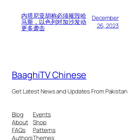
内塔尼亚胡称必须摧毁哈
December
马斯，以色列对加沙发动
26, 2023
更多袭击
BaaghiTV Chinese
Get Latest News and Updates From Pakistan
Blog
Events
About
Shop
FAQs
Patterns
Authors
Themes