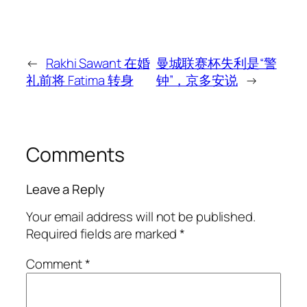
←
Rakhi Sawant 在婚
曼城联赛杯失利是“警
礼前将 Fatima 转身
钟”，京多安说
→
Comments
Leave a Reply
Your email address will not be published.
Required fields are marked
*
Comment
*