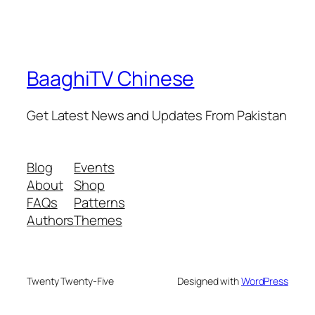
BaaghiTV Chinese
Get Latest News and Updates From Pakistan
Blog
Events
About
Shop
FAQs
Patterns
Authors
Themes
Twenty Twenty-Five
Designed with
WordPress