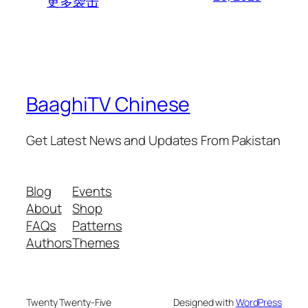
更多袭击
BaaghiTV Chinese
Get Latest News and Updates From Pakistan
Blog
Events
About
Shop
FAQs
Patterns
Authors
Themes
Twenty Twenty-Five
Designed with
WordPress