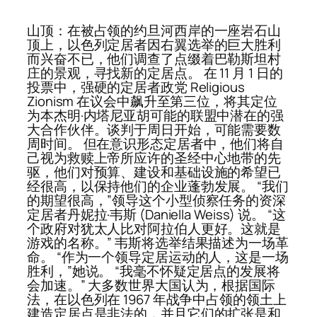
山顶：在被占领的约旦河西岸的一座岩石山
顶上，以色列定居者因右翼选举的巨大胜利
而兴奋不已，他们调查了点缀着巴勒斯坦村
庄的景观，寻找新的定居点。 在 11 月 1 日的
投票中，强硬的定居者政党 Religious
Zionism 在议会中飙升至第三位，将其定位
为本杰明·内塔尼亚胡可能的联盟中潜在的强
大合作伙伴。谈判于周日开始，可能需要数
周时间。 但在意识形态定居者中，他们将自
己视为救赎上帝所应许的圣经中心地带的先
驱，他们对预算、建设和基础设施的希望已
经很高，以保持他们的企业蓬勃发展。 “我们
的期望很高，”领导这个小型侦察任务的资深
定居者丹妮拉·韦斯 (Daniella Weiss) 说。 “这
个政府对犹太人比对阿拉伯人更好。这就是
游戏的名称。” 韦斯将选举结果描述为一场革
命。 “作为一个领导定居运动的人，这是一场
胜利，”她说。 “我毫不怀疑定居点的发展将
会加速。” 大多数世界大国认为，根据国际
法，在以色列在 1967 年战争中占领的领土上
建造定居点是非法的，并且它们的扩张是和