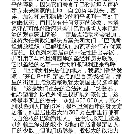
平的障碍，因为它们蚕食了巴勒斯坦人声称
建立未来国家的土地。自 2014 年以来，西
岸、加沙和东耶路撒冷的和平谈判一直处于
休眠状态，而且没有任何复苏的迹象，内塔
尼亚胡可能的政府只会让巴勒斯坦人本已黯
淡的观点蒙上阴影。 “定居点活动将会增加，
这将为任何政治解决方案关闭大门，”巴勒斯
坦解放组织（巴解组织）的瓦塞尔·阿布·优素
福说。 以色列对定居点的非法性提出异议，
并引用了与约旦河西岸的圣经和历史联系，
它以圣经的名字——犹太和撒玛利亚来称呼
它。 “回到我祖先居住的地方，我感到脊背发
凉，”来自 Bet El 定居点的巴鲁克·戈登说，那
里的街道上点缀着宗教犹太复国主义选举横
幅。 “这是我们祖先的合法家园，”戈登说，
他希望看到以色列将主权扩展到该领土，这
将是事实上的吞并。 超过 450,000 人，或不
到以色列人口的 5%，是约旦河西岸的犹太定
居者，那里居住着大约 300 万在那里行使有
限自治权的巴勒斯坦人。 在意识形态上被驱
赶到领土深处的较小飞地的定居者是定居人
口的少数。但他们仍然是一股强大的政治力