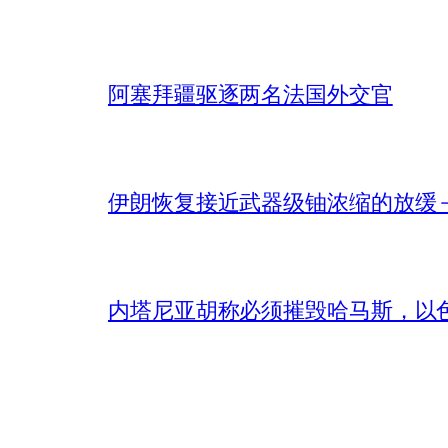
阿塞拜疆驱逐两名法国外交官
伊朗恢复接近武器级铀浓缩的放缓 – 
内塔尼亚胡称必须摧毁哈马斯，以