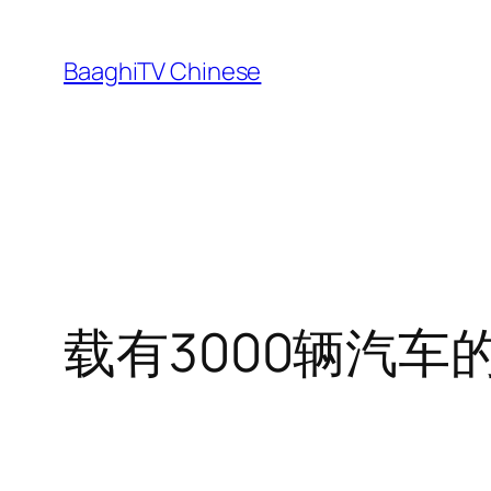
Skip
to
BaaghiTV Chinese
content
载有3000辆汽