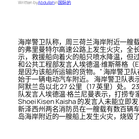
Written by
Abdullah
in
国际的
海岸警卫队称，周三荷兰海岸附近一艘载有
的弗里曼特尔高速公路上发生火灾，全长 
示，救援船向着火的船只喷水降温，但过
和公共工程部发言人埃德温·维斯蒂格（Ed
是因为该船所运输的货物。” 海岸警卫
始于一辆电动汽车附近。 海岸警卫队表
阿默兰岛以北 27 公里（17 英里）处
队发言人埃德温·格兰尼曼表示，打捞专
Shoei Kisen Kaisha 的发
新泽西州两名消防员在一艘载有数百辆车
岛海岸附近的一艘船上发生火灾，烧毁