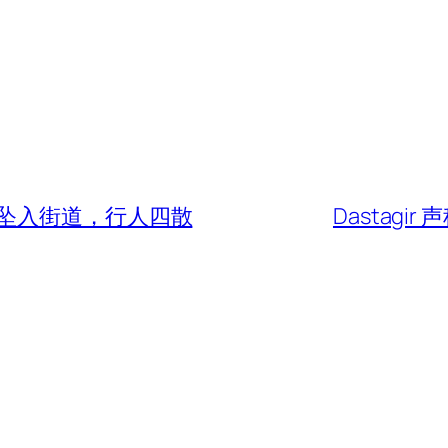
坠入街道，行人四散
Dastagi