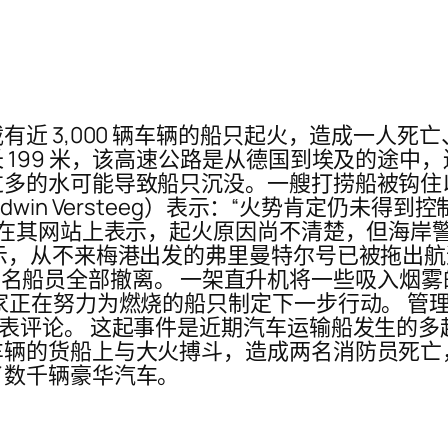
近 3,000 辆车辆的船只起火，造成一人死
199 米，该高速公路是从德国到埃及的途中
多的水可能导致船只沉没。一艘打捞船被钩住以
win Versteeg）表示：“火势肯定仍未
队在其网站上表示，起火原因尚不清楚，但海岸
示，从不来梅港出发的弗里曼特尔号已被拖出
。 23名船员全部撤离。 一架直升机将一些吸入
家正在努力为燃烧的船只制定下一步行动。 管
言人未能立即发表评论。 这起事件是近期汽车运输船发
辆的货船上与大火搏斗，造成两名消防员死亡，
了数千辆豪华汽车。