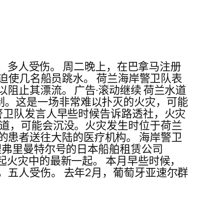
亡、多人受伤。 周二晚上，在巴拿马注册
，迫使几名船员跳水。 荷兰海岸警卫队表
阻止其漂流。 广告·滚动继续 荷兰水道
得到控制。这是一场非常难以扑灭的火灾，可能
警卫队发言人早些时候告诉路透社，火灾
航道，可能会沉没。火灾发生时位于荷兰
烟雾的患者送往大陆的医疗机构。 海岸警卫
理弗里曼特尔号的日本船舶租赁公司
生的多起火灾中的最新一起。 本月早些时候，
五人受伤。 去年2月，葡萄牙亚速尔群