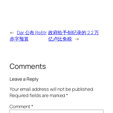
←
Dar 公布 Rs6tr
政府给予创纪录的 2.2 万
赤字预算
亿卢比免税
→
Comments
Leave a Reply
Your email address will not be published.
Required fields are marked
*
Comment
*