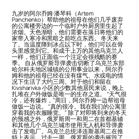
九岁的阿尔乔姆·潘琴科（Artem
Panchenko）帮助他的祖母在他们几乎废弃
的公寓楼旁边的一个临时户外厨房里生起了
浓烟。天色渐暗，他们需要在落日将他们的
家带入寒冷和黑暗之前吃点东西。 冬天来
了。当温度降到冰点以下时，他们可以在骨
头里感觉到它。和成千上万的其他乌克兰人
一样，他们正面临一个注定会很残酷的赛
季。 自从俄罗斯导弹袭击切断了乌克兰东部
哈尔科夫地区城镇的公用事业以来，阿尔乔
姆和他的祖母已经在没有煤气、水或电的情
况下生活了大约三周。对于他们和留在
Kivsharivka 小区的少数其他居民来说，晚上
扎堆在户外做饭是唯一的生存之道。 “天气很
冷，还有爆炸，”周日，阿尔乔姆一边帮祖母
做饭一边说。 “真的很冷。我在我们的公寓里
穿着我的衣服睡觉。” 除了对即将到来的冬天
的预感之外，俄罗斯周一和周二在首都基辅
和其他几个乌克兰城市使用无人机和导弹袭
击了发电厂。乌克兰总统泽连斯基周二在推
特上表示，过去一周，俄罗斯的袭击摧毁了