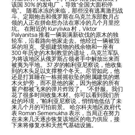
该国 30% 的发电厂，导致“全国大面积停
电”。 随着冰冻的来临，那些没有逃离激烈战
斗、定期炮击和俄罗斯在乌克兰东部数月占
领的人正在拼命想办法在寒冷的几个月里挖
坑。 在附近的 Kurylivka 村，Viktor
Palyanitsa 推着一辆装满新砍伐的原木的独
轮车，沿着路向他家走去。他经过一辆被毁
坏的坦克、受损建筑物的残余物和一座有
300 年历史的木制教堂的遗址，乌克兰军队
为将该地区从俄罗斯占领者手中解放出来而
被夷为平地。 37 岁的帕利亚尼察说，他收集
到的木头足以支撑整个冬天。尽管如此，他
还是打算睡在一栋摇摇欲坠的附属建筑的燃
木火炉旁，而不是他的家，因为他家的所有
窗户都被飞来的弹片炸毁了。 “不舒服。我们
花了很多时间收集木材。你可以看到我们所
处的环境，”帕利亚尼察说，悄悄地低估了未
来几个月的可怕前景。 哈尔科夫地区政府代
表 Roman Semenukha 表示，当局正在努力
在未来几天逐步恢复该地区的电力供应，接
下来将修复水和天然气基础设施。