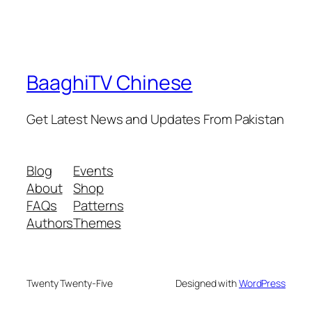
BaaghiTV Chinese
Get Latest News and Updates From Pakistan
Blog
Events
About
Shop
FAQs
Patterns
Authors
Themes
Twenty Twenty-Five
Designed with
WordPress