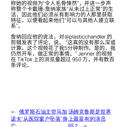
称她的视频为“令人毛骨悚然”，并进一步声
称整个卡戴珊-詹纳家族“从未过上正常”的生
活，因此他们必须从有影响力的人那里获取
特征，以便看起来他们“可以与其他人建立联
系”。
詹纳回应他的说法，对@plasticchandler 的
剪辑发表了评论，说。 “这真的没有那么深或
计算。这个视频花了我5分钟制作。是的，我
仍然开车，做正常的事情。” Jenner 的视频
在 TikTok 上的浏览​​量超过 950 万，并有数百
条评论。
←
俄罗斯石油主管马加
汤姆克鲁斯是世界
诺夫“从医院窗户坠落”身
上最富有的演员
亡
吗？
→