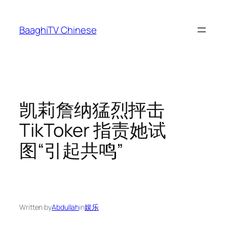
Skip
to
BaaghiTV Chinese
content
凯莉詹纳猛烈抨击
TikToker 指责她试
图“引起共鸣”
Written by
Abdullah
in
娱乐