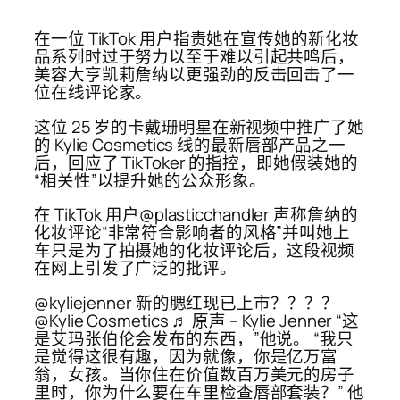
在一位 TikTok 用户指责她在宣传她的新化妆
品系列时过于努力以至于难以引起共鸣后，
美容大亨凯莉詹纳以更强劲的反击回击了一
位在线评论家。
这位 25 岁的卡戴珊明星在新视频中推广了她
的 Kylie Cosmetics 线的最新唇部产品之一
后，回应了 TikToker 的指控，即她假装她的
“相关性”以提升她的公众形象。
在 TikTok 用户@plasticchandler 声称詹纳的
化妆评论“非常符合影响者的风格”并叫她上
车只是为了拍摄她的化妆评论后，这段视频
在网上引发了广泛的批评。
@kyliejenner 新的腮红现已上市？？？？
@Kylie Cosmetics ♬ 原声 – Kylie Jenner “这
是艾玛张伯伦会发布的东西，”他说。 “我只
是觉得这很有趣，因为就像，你是亿万富
翁，女孩。当你住在价值数百万美元的房子
里时，你为什么要在车里检查唇部套装？” 他