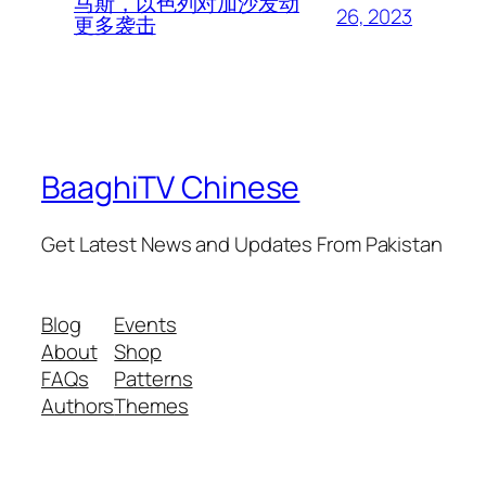
马斯，以色列对加沙发动
26, 2023
更多袭击
BaaghiTV Chinese
Get Latest News and Updates From Pakistan
Blog
Events
About
Shop
FAQs
Patterns
Authors
Themes