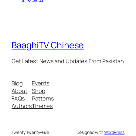
BaaghiTV Chinese
Get Latest News and Updates From Pakistan
Blog
Events
About
Shop
FAQs
Patterns
Authors
Themes
Twenty Twenty-Five
Designed with
WordPress