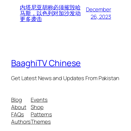
内塔尼亚胡称必须摧毁哈
December
马斯，以色列对加沙发动
26, 2023
更多袭击
BaaghiTV Chinese
Get Latest News and Updates From Pakistan
Blog
Events
About
Shop
FAQs
Patterns
Authors
Themes