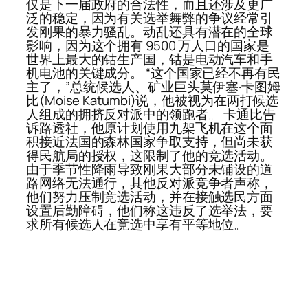
仅是下一届政府的合法性，而且还涉及更广
泛的稳定，因为有关选举舞弊的争议经常引
发刚果的暴力骚乱。动乱还具有潜在的全球
影响，因为这个拥有 9500 万人口的国家是
世界上最大的钴生产国，钴是电动汽车和手
机电池的关键成分。 “这个国家已经不再有民
主了，”总统候选人、矿业巨头莫伊塞·卡图姆
比(Moise Katumbi)说，他被视为在两打候选
人组成的拥挤反对派中的领跑者。 卡通比告
诉路透社，他原计划使用九架飞机在这个面
积接近法国的森林国家争取支持，但尚未获
得民航局的授权，这限制了他的竞选活动。
由于季节性降雨导致刚果大部分未铺设的道
路网络无法通行，其他反对派竞争者声称，
他们努力压制竞选活动，并在接触选民方面
设置后勤障碍，他们称这违反了选举法，要
求所有候选人在竞选中享有平等地位。