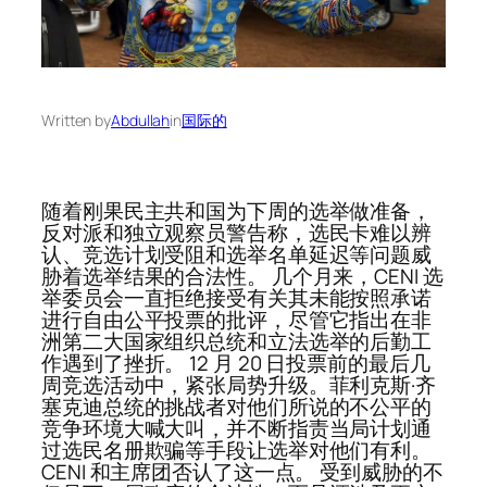
Written by
Abdullah
in
国际的
随着刚果民​​主共和国为下周的选举做准备，
反对派和独立观察员警告称，选民卡难以辨
认、竞选计划受阻和选举名单延迟等问题威
胁着选举结果的合法性。 几个月来，CENI 选
举委员会一直拒绝接受有关其未能按照承诺
进行自由公平投票的批评，尽管它指出在非
洲第二大国家组织总统和立法选举的后勤工
作遇到了挫折。 12 月 20 日投票前的最后几
周竞选活动中，紧张局势升级。菲利克斯·齐
塞克迪总统的挑战者对他们所说的不公平的
竞争环境大喊大叫，并不断指责当局计划通
过选民名册欺骗等手段让选举对他们有利。
CENI 和主席团否认了这一点。 受到威胁的不