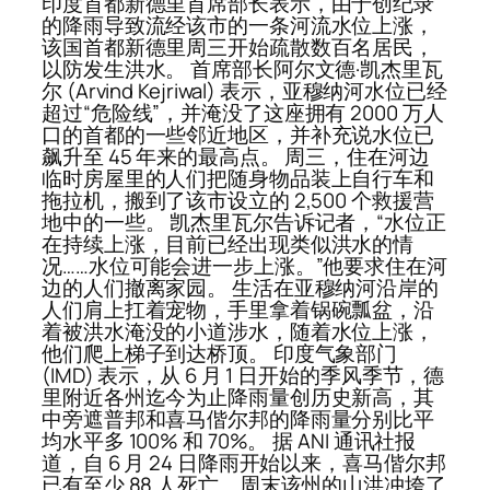
印度首都新德里首席部长表示，由于创纪录
的降雨导致流经该市的一条河流水位上涨，
该国首都新德里周三开始疏散数百名居民，
以防发生洪水。 首席部长阿尔文德·凯杰里瓦
尔 (Arvind Kejriwal) 表示，亚穆纳河水位已经
超过“危险线”，并淹没了这座拥有 2000 万人
口的首都的一些邻近地区，并补充说水位已
飙升至 45 年来的最高点。 周三，住在河边
临时房屋里的人们把随身物品装上自行车和
拖拉机，搬到了该市设立的 2,500 个救援营
地中的一些。 凯杰里瓦尔告诉记者，“水位正
在持续上涨，目前已经出现类似洪水的情
况……水位可能会进一步上涨。”他要求住在河
边的人们撤离家园。 生活在亚穆纳河沿岸的
人们肩上扛着宠物，手里拿着锅碗瓢盆，沿
着被洪水淹没的小道涉水，随着水位上涨，
他们爬上梯子到达桥顶。 印度气象部门
(IMD) 表示，从 6 月 1 日开始的季风季节，德
里附近各州迄今为止降雨量创历史新高，其
中旁遮普邦和喜马偕尔邦的降雨量分别比平
均水平多 100% 和 70%。 据 ANI 通讯社报
道，自 6 月 24 日降雨开始以来，喜马偕尔邦
已有至少 88 人死亡。周末该州的山洪冲垮了