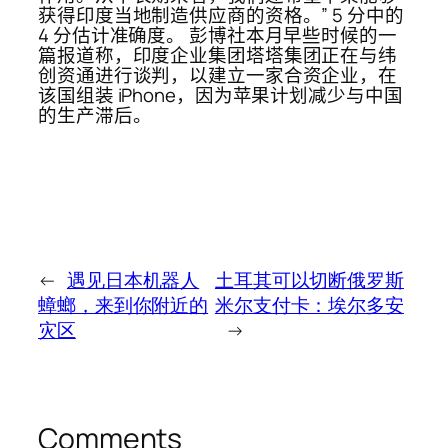
获得印度当地制造供应商的资格。” 5 分中的
4 分估计准确度。 彭博社本月早些时候的一
篇报道称，印度企业集团塔塔集团正在与纬
创资通进行谈判，以建立一家合资企业，在
该国组装 iPhone，因为苹果计划减少与中国
的生产滞后。
←
遇见日本机器人
土耳其可以切断俄罗斯
蟑螂，来到你附近的
米尔支付卡：埃尔多安
灾区
→
Comments