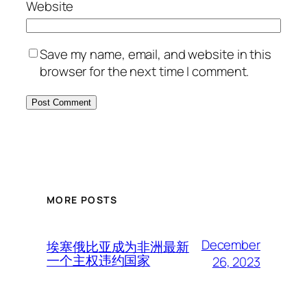
Website
Save my name, email, and website in this
browser for the next time I comment.
MORE POSTS
December
埃塞俄比亚成为非洲最新
一个主权违约国家
26, 2023