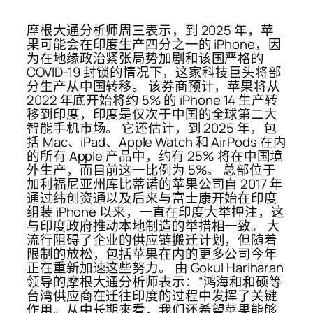
摩根大通分析师周三表示，到 2025 年，苹
果可能会在印​​度生产四分之一的 iPhone，因
为在地缘政治紧张局势加剧和该国严格的
COVID-19 封锁的情况下，这家科技巨头将部
分生产从中国转移。 该券商预计，苹果将从
2022 年底开始将约 5% 的 iPhone 14 生产转
移到印度，印度是仅次于中国的全球第二大
智能手机市场。 它还估计，到 2025 年，包
括 Mac、iPad、Apple Watch 和 AirPods 在内
的所有 Apple 产品中，约有 25% 将在中国境
外生产，而目前这一比例为 5%。 总部位于
加利福尼亚州库比蒂诺的苹果公司自 2017 年
通过纬创资通以及后来与富士康开始在印度
组装 iPhone 以来，一直在印度大举押注，这
与印度政府推动本地制造的举措相一致。 大
流行阻碍了企业的供应链搬迁计划，但随着
限制的放松，包括苹果在内的更多公司今年
正在重新加速这些努力。 由 Gokul Hariharan
领导的摩根大通分析师表示：“鸿海和和硕等
台湾供应商在迁往印度的过程中发挥了关键
作用。从中长期来看，我们还希望苹果能够