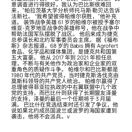
意调查进行得很好，我认为巴比斯很难回
来，”帕拉茨基大学分析师托马斯·勒贝达告诉
法新社。 “我希望彼得帕维尔获胜，”他补充
道。 装饰战争英雄 61 岁的帕维尔被授予塞尔
维亚-克罗地亚战争的英雄称号，他在战争中
帮助法国军队摆脱了战区。 他后来成为捷克
总参谋长和北约军事委员会主席。 据《福布
斯》杂志报道，68 岁的 Babis 拥有 Agrofert
食品、化学品和媒体集团，是捷克共和国第
五大富豪。 他从 2017 年到 2021 年担任总
理，不断与有关他作为政治家和企业家的双
重角色的质疑作斗争。 帕维尔和巴比斯都是
1980 年代的共产党员，当时捷克斯洛伐克由
莫斯科领导的共产党人统治。 帕维尔赢得了
总理彼得菲亚拉执政的中右翼联盟中几个政
党的支持，而巴比什则获得了长期盟友泽曼
的支持，泽曼的最后一个任期将于 3 月届
满。 巴比什在竞选结束时还引发了争议，他
说如果北约成员国波兰或波罗的海国家遭到
袭击，他将不会派兵。v