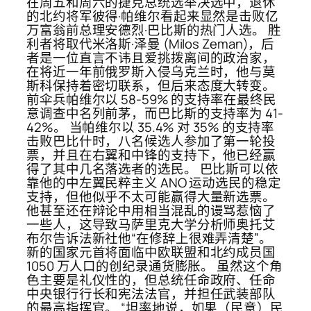
在周五和周六的捷克总统选举决选中，退休
的北约将军彼得·帕维尔看起来显然是击败亿
万富翁前总理安德烈·巴比斯的热门人选。 胜
利者将取代米洛斯·泽曼 (Milos Zeman)，后
者是一位直言不讳且爱挑拨离间的政治家，
在将近一年前俄罗斯入侵乌克兰时，他与莫
斯科保持着密切联系，但后来态度大转变。
前伞兵帕维尔以 58-59% 的支持率在最终民
意调查中名列前茅，而巴比斯的支持率为 41-
42%。 当帕维尔以 35.4% 对 35% 的支持率
击败巴比什时，八名候选人参加了第一轮投
票，并且在右翼和中锋的支持下，他已经赢
得了其中几名落选者的选民。 巴比斯可以依
靠他的中左翼民粹主义 ANO 运动选民的稳定
支持，但他似乎不太可能赢得大量新选票。
他甚至还在辩论中用相当混乱的谩骂惹恼了
一些人，这导致马萨里克大学分析师奥托艾
布尔告诉法新社他“在修辞上很难弄清楚”。
新的国家元首将面临中欧联盟和北约成员国
1050 万人口的创纪录通货膨胀。 虽然这个角
色主要是礼仪性的，但总统任命政府、任命
中央银行行长和宪法法官，并担任武装部队
的最高指挥官。 “坦率地说，如果（民意）民