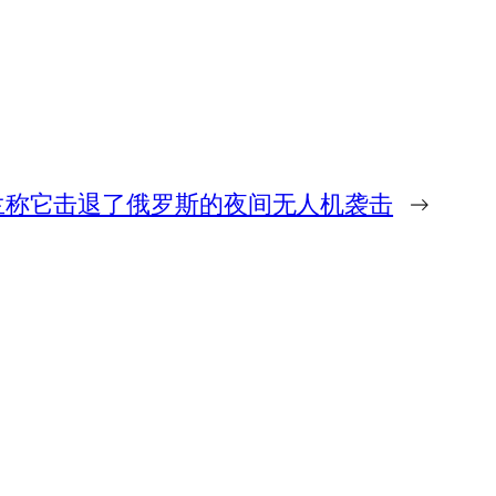
兰称它击退了俄罗斯的夜间无人机袭击
→