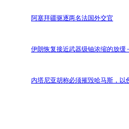
阿塞拜疆驱逐两名法国外交官
伊朗恢复接近武器级铀浓缩的放缓 – 
内塔尼亚胡称必须摧毁哈马斯，以