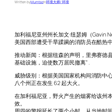
Written by
Mumtaz
in
环境大师/ 环境
加利福尼亚州州长加文·纽瑟姆（Gavin New
美国西部遭受干旱蹂躏的消防员在酷热
推动新闻：根据纽森的声明，里弗赛德县
基础设施，迫使数万居民撤离” .
威胁级别：根据美国国家机构间消防中心 
八个州正在发生 62 起大火。
在加利福尼亚，野火产生的烟雾给该州本已紧张
效。
周四的警报延长了两个小时，从当地时间下