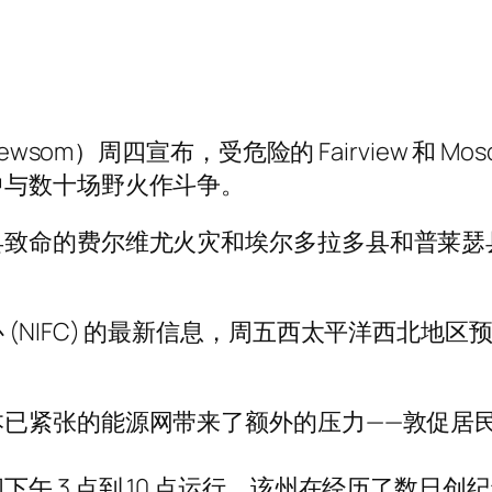
som）周四宣布，受危险的 Fairview 和 Mos
中与数十场野火作斗争。
致命的费尔维尤火灾和埃尔多拉多县和普莱瑟
(NIFC) 的最新信息，周五西太平洋西北地
的能源网带来了额外的压力——敦促居民节约能源的 
午 3 点到 10 点运行，该州在经历了数日