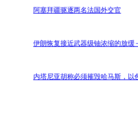
阿塞拜疆驱逐两名法国外交官
伊朗恢复接近武器级铀浓缩的放缓 – 
内塔尼亚胡称必须摧毁哈马斯，以