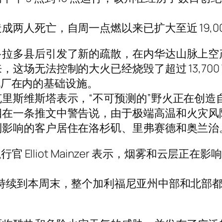
两人死亡，自周一点燃以来已扩大至近 19,00
多拉多县后引发了新的疏散，在内华达山脉上空
这场无法控制的大火已经烧毁了超过 13,70
发电厂在内的基础设施。
里斯维斯塔表示，“不可预测的”野火正在创造
在一条推文中警告说，由于极端高温和火灾风险
到影响的客户居住在洛杉矶、里弗赛德和奥兰治
行官 Elliot Mainzer 表示，烟雾和云层
持续到本周末，整个加利福尼亚州中部和北部