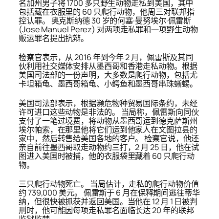
名加州男子将 1700 多只野生动物走私到美国，其中
包括藏在衣服里的 60 只爬行动物，他周三对联邦指
控认罪。 奥克斯纳德 30 岁的何塞·曼努埃尔·佩雷斯
(Jose Manuel Perez) 对两项走私罪和一项野生动物
贩运罪名提出抗辩。
检察官表示，从 2016 年到今年 2 月，佩雷斯及其同
伙利用社交媒体安排从墨西哥和香港走私动物。根据
美国司法部的一份声明，大多数是爬行动物，包括尤
卡坦箱龟、墨西哥箱龟、小鳄鱼和墨西哥串珠蜥蜴。
美国司法部表示，根据濒危物种贸易国际条约，未经
许可进口这些动物是非法的。 当局称，佩雷斯向同伙
支付了一笔过境费，将动物从墨西哥运到德克萨斯州
埃尔帕索，在那里他将它们运到他家人在文图拉县的
家中，然后转售给美国各地的客户。 检察官说，他还
亲自前往墨西哥取走动物约三打，2 月 25 日，他在试
图进入美国时被捕，他的衣服袋里藏着 60 只爬行动
物。
三只爬行动物死亡。 当局估计，走私的爬行动物价值
约 739,000 美元。 佩雷斯于 6 月在保释期间逃往蒂华
纳，但很快被抓获并返回美国。当他在 12 月 1 日被判
刑时，他可能因每项走私罪名面临长达 20 年的联邦