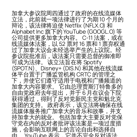
加拿大参议院周四通过了政府的在线流媒体
立法，此前就一项法律进行了为期 10 个月的
辩论，该法律将迫使 Netflix (NFLX.O) 和
Alphabet Inc 旗下的 YouTube (GOOGL.O) 等
公司提供更多加拿大内容。 C-11 法案，或在
线流媒体法案，以 52 票对 16 票和 1 票弃权通
过了加拿大议会未经选举产生的上议院。经
参议院批准后，该法案只需要总督的御准即
可成为法律。 该立法旨在将 Spotify
(SPOT.N)、Disney+ (DIS.N) 和其他在线流媒
体平台置于广播监管机构 CRTC 的管理之
下，并使它们遵守适用于电视和广播频道的
加拿大内容要求。 它由总理贾斯汀特鲁多的
自由党政府去年提出，并于 6 月在议会下院
获得通过，得到了反对党新民主党和魁北克
集团的支持。 政府表示，该立法将确保在线
流媒体服务推广加拿大的音乐和故事，并支
持加拿大的就业。 包括加拿大主要反对党保
守党在内的反对者批评该法案是一项过度措
施，会影响互联网上的言论自由和选择自
由。 YouTube 表示，它并不完全反对该法