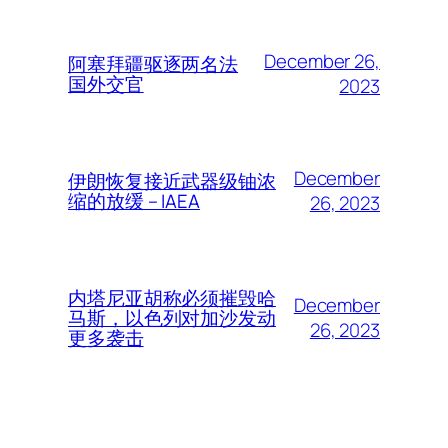
December 26,
阿塞拜疆驱逐两名法
国外交官
2023
December
伊朗恢复接近武器级铀浓
缩的放缓 – IAEA
26, 2023
内塔尼亚胡称必须摧毁哈
December
马斯，以色列对加沙发动
26, 2023
更多袭击