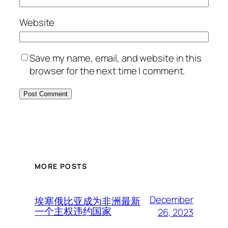
Website
Save my name, email, and website in this
browser for the next time I comment.
MORE POSTS
December
埃塞俄比亚成为非洲最新
一个主权违约国家
26, 2023