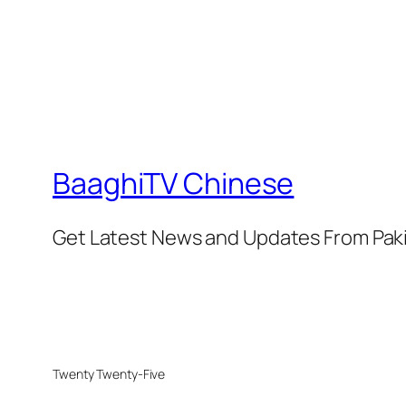
BaaghiTV Chinese
Get Latest News and Updates From Pak
Twenty Twenty-Five