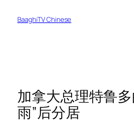
Skip
to
BaaghiTV Chinese
content
加拿大总理特鲁多
雨”后分居