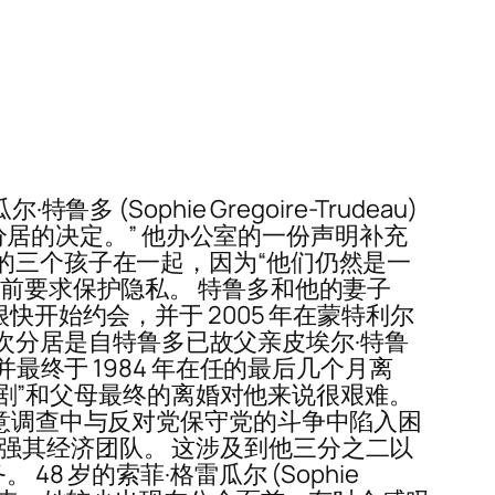
多 (Sophie Gregoire-Trudeau)
了分居的决定。” 他办公室的一份声明补充
的三个孩子在一起，因为“他们仍然是一
之前要求保护隐私。 特鲁多和他的妻子
快开始约会，并于 2005 年在蒙特利尔
 此次分居是自特鲁多已故父亲皮埃尔·特鲁
最终于 1984 年在任的最后几个月离
暗戏剧”和父母最终的离婚对他来说很艰难。
民意调查中与反对党保守党的斗争中陷入困
强其经济团队。 这涉及到他三分之二以
 岁的索菲·格雷瓜尔 (Sophie