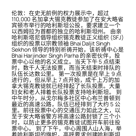
伦敦：在史无前例的权力展示中，超过
110,000 名加拿大锡克教徒参加了在安大略省
宾顿市举行的哈利斯坦公投，要求建立一个
以西姆拉为首都的独立的哈利斯坦州。 由亲
哈利斯塔尼倡导组织锡克教徒正义组织 (SFJ)
组织的投票以宗教领袖 Bhai Daljit Singh
Sekhon 领导的特别祈祷开始，该祈祷中心是
Bhai Harjinder Singh Parha 的亲密伙伴，投
票中心以他的名义成立。当天下午 5 点结束
时，数千人无法投票，而当天结束时排队的
队伍长达数公里。 第一次投票是在早上 9 点
进行的，但从早上 7 点开始，成千上万的加
拿大锡克教徒就已经排起了长队投票。大量
妇女和老人排着长队投票支持哈利斯坦。 到
中午时分，从戈尔梅多社区中心布兰普顿到
最近的高速公路，队伍已经排到了大约 5 公
里。前往投票中心的交通压力如此之大，以
至于安大略省警方将高速公路封锁了三个小
时，以防止更多的锡克教徒试图开车前往投
票中心。 到了下午，中心周围人山人海，举
着哈利斯坦的旗帜，高呼要求创建哈利斯坦