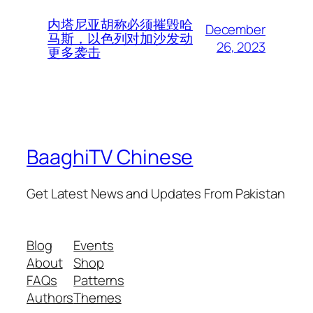
内塔尼亚胡称必须摧毁哈
December
马斯，以色列对加沙发动
26, 2023
更多袭击
BaaghiTV Chinese
Get Latest News and Updates From Pakistan
Blog
Events
About
Shop
FAQs
Patterns
Authors
Themes