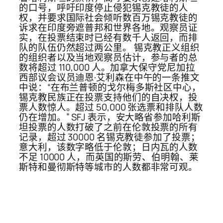
的口号，呼吁印度停止侵犯锡克教徒的人
权，并要求国际社会倾听数百万锡克教徒的
诉求在印度旁遮普邦和世界各地。观察员证
实，在投票结束时已经有数千人返回，而排
队的队伍仍然超过两公里。 锡克教正义组织
的组织者以及当地观察员估计，参与者的总
数将超过 110,000 人。加拿大保守党尼加拉
西部议会议员迪恩·艾利森在中午的一条推文
中说：“在布兰普顿的戈尔梅多斯社区中心，
锡克教民族正在投票支持他们的自决权，投
票人数惊人。超过 50,000 张选票和排队人数
仍在增加。” SFJ 表示，安大略省参加哈利斯
坦投票的人数打破了之前在伦敦投票的所有
记录，超过 30000 名锡克教徒参加了投票；
意大利，该数字略低于伦敦；日内瓦的人数
不足 10000 人，而英国的斯劳、伯明翰、莱
斯特和曼彻斯特等城市的人数都非常可观。