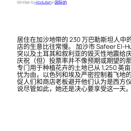
Written by
Abdullah
in
国际的
居住在加沙地带的 230 万巴勒斯坦
店的生意比往常慢。 加沙市 Safeer El
突以及土耳其和叙利亚的毁灭性地震给庆
庆祝（但）投票率并不像预期或期望的那样
专门用于种植花卉的土地已从 1,250 
忧为由，以色列和埃及严密控制着飞地
促人们和商店老板避开他们认为是西方仪式的活
说尽管如此，她还是决心要享受这一天。