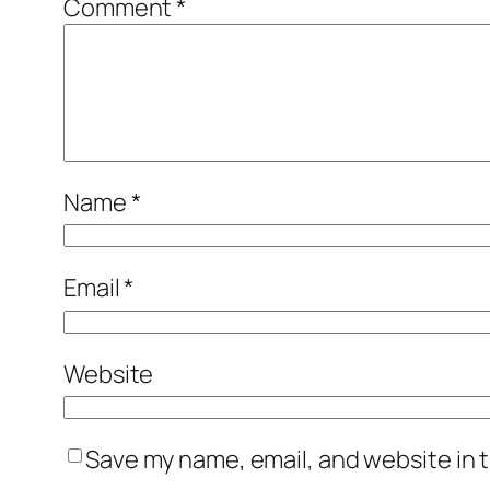
Comment
*
Name
*
Email
*
Website
Save my name, email, and website in t