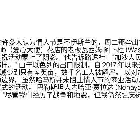
人中的许多人认为情人节是不伊斯兰的，周二那些
-Hub（爱心大使）花店的老板瓦西姆·阿卜杜 (Wa
祝活动蒙上了阴影。 他告诉路透社：“加沙人
。” 由于以色列的出口限制，自 2017 年
英亩减少到只有 4 英亩，数千名工人被解雇。 
的边界。虽然哈马斯并未阻止情人节的商业活动
动。 巴勒斯坦人内哈亚·贾拉达 (Nehaya 
 “尽管我们经历了战争和地震，但我仍然想庆祝