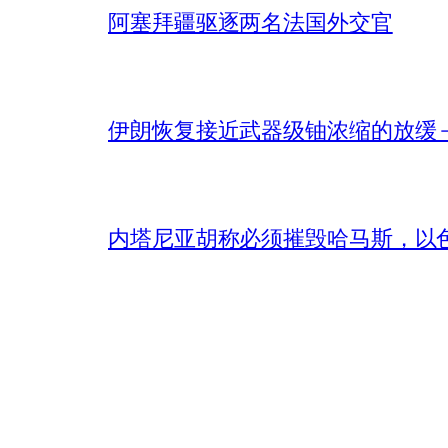
阿塞拜疆驱逐两名法国外交官
伊朗恢复接近武器级铀浓缩的放缓 – 
内塔尼亚胡称必须摧毁哈马斯，以