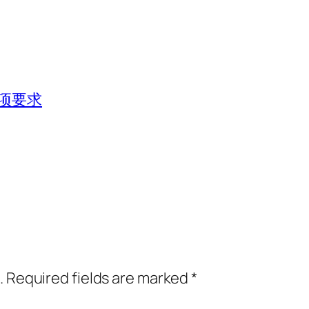
项要求
.
Required fields are marked
*