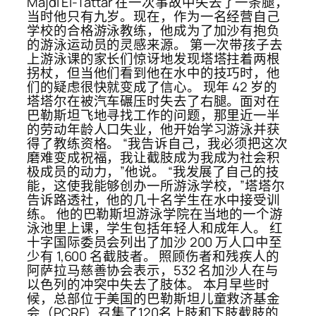
Majdi El-Tattar 在一次事故中失去了一条腿，
当时他只有九岁。现在，作为一名经营自己
学校的合格游泳教练，他成为了加沙有抱负
的游泳运动员的灵感来源。 第一次带孩子去
上游泳课的家长们惊讶地发现塔塔拄着两根
拐杖，但当他们看到他在水中的技巧时，他
们的疑虑很快就变成了信心。 现年 42 岁的
塔塔尔在被汽车碾压时失去了右腿。面对在
巴勒斯坦飞地寻找工作的问题，那里近一半
的劳动年龄人口失业，他开始学习游泳并获
得了教练资格。 “我告诉自己，我必须把这次
磨难变成祝福，我让截肢成为我成为社会积
极成员的动力，”他说。 “我发展了自己的技
能，这使我能够创办一所游泳学校，”塔塔尔
告诉路透社，他的几十名学生在水中接受训
练。 他的巴勒斯坦游泳学院在当地的一个游
泳池里上课，学生包括年轻人和成年人。 红
十字国际委员会列出了加沙 200 万人口中至
少有 1,600 名截肢者。 照顾伤者和残疾人的
阿萨拉马慈善协会表示，532 名加沙人在与
以色列的冲突中失去了肢体。 本月早些时
候，总部位于美国的巴勒斯坦儿童救济基金
会（PCRF）召集了120名上肢和下肢截肢的