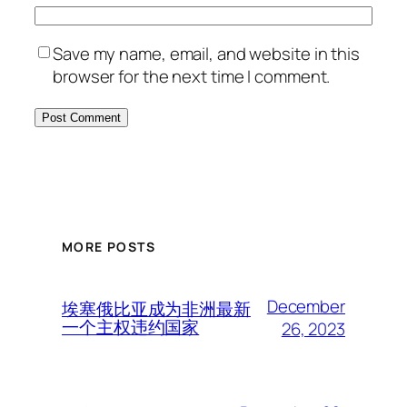
Save my name, email, and website in this
browser for the next time I comment.
MORE POSTS
December
埃塞俄比亚成为非洲最新
一个主权违约国家
26, 2023