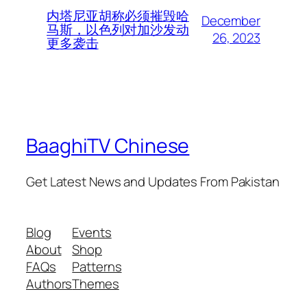
内塔尼亚胡称必须摧毁哈
December
马斯，以色列对加沙发动
26, 2023
更多袭击
BaaghiTV Chinese
Get Latest News and Updates From Pakistan
Blog
Events
About
Shop
FAQs
Patterns
Authors
Themes