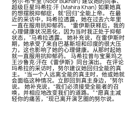
努尔·布卡里 (Noor Bukhari) 建议她的同事、
超级巨星玛希拉·汗 (Mahira Khan) 如果她真
的想摆脱抑郁症，就“回归”全能上帝。 在最
近的采访中，玛希拉透露，她在过去六年里
一直在服用抗抑郁药。 “雷伊斯获释后，我的
心理健康状况恶化，因为当时我正处于抑郁
状态，”马希拉透露。 她补充说，在雷伊斯时
期，她承受了来自巴基斯坦和印度的很大压
力，这也影响了她的心理健康。从那时起她
就一直服用抗抑郁药。 马希拉曾与宝莱坞之
王沙鲁克·汗在《雷伊斯》同台演出。 在评论
玛希拉的采访时，努尔建议她回归全能的真
主。 “当一个人远离全能的真主时，他或她就
会面临这种情况。立即回到真主身边，”努尔
说。 她补充说，“我们必须接受全能者的召
唤，并相应地改变我们的道路。” “愿真主减
轻你的痛苦，”现已离开演艺圈的努尔说。