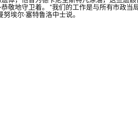
恭敬地守卫着。 “我们的工作是与所有市政当
曼努埃尔·塞特鲁洛中士说。