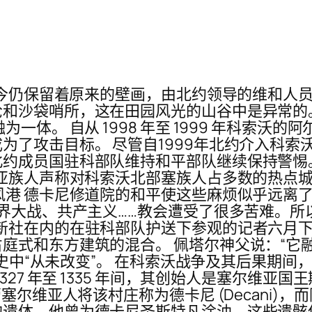
至今仍保留着原来的壁画，由北约领导的维和人员 
和沙袋哨所，这在田园风光的山谷中是异常的
一体。 自从 1998 年至 1999 年科索沃
为了攻击目标。 尽管自1999年北约介入科
约成员国驻科部队维持和平部队继续保持警惕
尼亚族人声称对科索沃北部塞族人占多数的热点
风港 德卡尼修道院的和平使这些麻烦似乎远离
世界大战、共产主义……教会遭受了很多苦难。
新社在内的在驻科部队护送下参观的记者六月下
庭式和东方建筑的混合。 佩塔尔神父说：“它
的历史中“从未改变”。 在科索沃战争及其后果期
 年至 1335 年间，其创始人是塞尔维亚国王斯特凡·
尔维亚人将该村庄称为德卡尼 (Decani)，而
遗体，他曾为德卡尼圣斯特凡涂油，这些遗骸