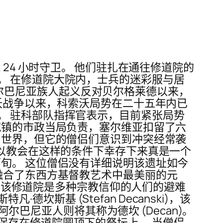
24 小时守卫。 他们驻扎在通往修道院的
。 在修道院大院内，士兵的迷彩服与居
的阿尔巴尼亚族人起义反对贝尔格莱德以来，
索沃战争以来，科索沃局势在二十五年内已
。 驻科部队指挥官表示，目前紧张局势
城镇的市政当局负责，塞尔维亚扣留了六
了世界，但它的僧侣们意识到冲突经常袭
所以教会在这样的条件下幸存下来真是一个
旬。 这位僧侣没有详细说明该遗址如今
融合了东西方基督教艺术中最美丽的元
间，该修道院是多种宗教信仰的人们的避难
德坎斯基 (Stefan Decanski)，该
阿尔巴尼亚人则将其称为德坎 (Decan)。
保存在修道院圆顶下的祭坛上。 当僧侣