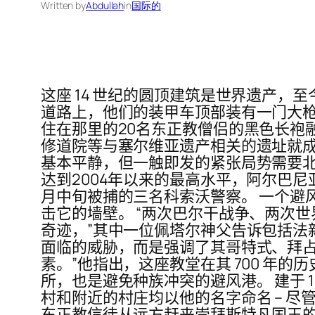
Written by
Abdullah
in
国际的
这座 14 世纪的圆顶建筑是世界遗产，
道路上，他们的装甲车顶部装有一门大枪
住在那里的20名东正教僧侣的黑色长袍融为
修道院等与塞尔维亚遗产相关的遗址就成
基本平静，但一触即发的紧张局势需要北
达到2004年以来的最高水平，阿尔巴
月中旬被捕的三名科索沃警察。 一个避
击它的墙壁。 “两次巴尔干战争、两次
奇迹，”其中一位佩塔尔神父告诉包括法
面临的威胁，而是强调了其哥特式、拜占
素。”他指出，这座教堂在其 700 年
所，也是避免种族冲突的避风港。 建于 1327
村和附近的村庄均以他的名字命名 – 尽管塞
东正教信徒从远方赶来崇拜斯特凡国王的