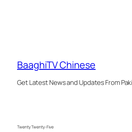
BaaghiTV Chinese
Get Latest News and Updates From Pak
Twenty Twenty-Five