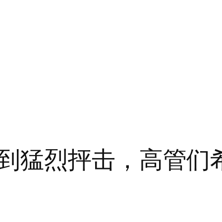
到猛烈抨击，高管们