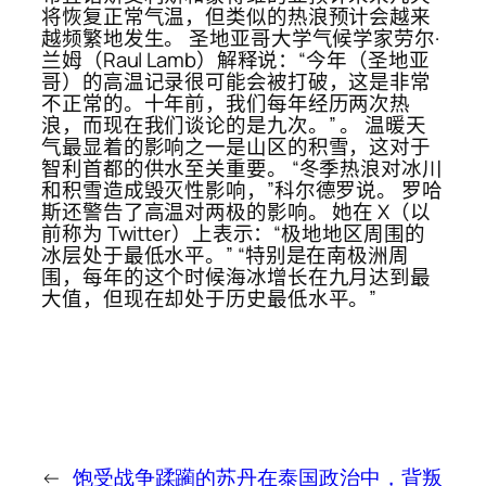
将恢复正常气温，但类似的热浪预计会越来
越频繁地发生。 圣地亚哥大学气候学家劳尔·
兰姆（Raul Lamb）解释说：“今年（圣地亚
哥）的高温记录很可能会被打破，这是非常
不正常的。十年前，我们每年经历两次热
浪，而现在我们谈论的是九次。” 。 温暖天
气最显着的影响之一是山区的积雪，这对于
智利首都的供水至关重要。 “冬季热浪对冰川
和积雪造成毁灭性影响，”科尔德罗说。 罗哈
斯还警告了高温对两极的影响。 她在 X（以
前称为 Twitter）上表示：“极地地区周围的
冰层处于最低水平。” “特别是在南极洲周
围，每年的这个时候海冰增长在九月达到最
大值，但现在却处于历史最低水平。”
←
饱受战争蹂躏的苏丹
在泰国政治中，背叛