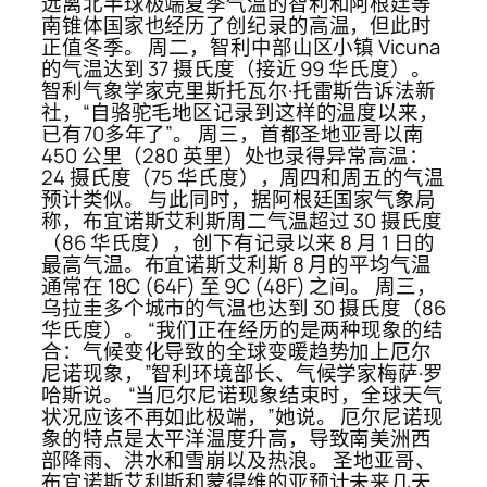
远离北半球极端夏季气温的智利和阿根廷等
南锥体国家也经历了创纪录的高温，但此时
正值冬季。 周二，智利中部山区小镇 Vicuna
的气温达到 37 摄氏度（接近 99 华氏度）。
智利气象学家克里斯托瓦尔·托雷斯告诉法新
社，“自骆驼毛地区记录到这样的温度以来，
已有70多年了”。 周三，首都圣地亚哥以南
450 公里（280 英里）处也录得异常高温：
24 摄氏度（75 华氏度），周四和周五的气温
预计类似。 与此同时，据阿根廷国家气象局
称，布宜诺斯艾利斯周二气温超过 30 摄氏度
（86 华氏度），创下有记录以来 8 月 1 日的
最高气温。布宜诺斯艾利斯 8 月的平均气温
通常在 18C (64F) 至 9C (48F) 之间。 周三，
乌拉圭多个城市的气温也达到 30 摄氏度（86
华氏度）。 “我们正在经历的是两种现象的结
合：气候变化导致的全球变暖趋势加上厄尔
尼诺现象，”智利环境部长、气候学家梅萨·罗
哈斯说。 “当厄尔尼诺现象结束时，全球天气
状况应该不再如此极端，”她说。 厄尔尼诺现
象的特点是太平洋温度升高，导致南美洲西
部降雨、洪水和雪崩以及热浪。 圣地亚哥、
布宜诺斯艾利斯和蒙得维的亚预计未来几天