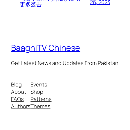
26, 2023
更多袭击
BaaghiTV Chinese
Get Latest News and Updates From Pakistan
Blog
Events
About
Shop
FAQs
Patterns
Authors
Themes