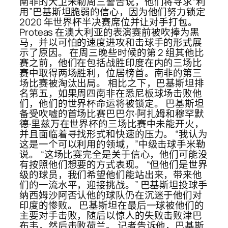
南非的大卫米勒周三警告说，他们将寻求“利
用”巴基斯坦脆弱的信心，因为他们努力锁定
2020 年世界杯半决赛席位并让对手打包。
Proteas 在澳大利亚的表演赛前被吹捧为黑
马，并以可怕的速度进攻和击球手的形式展
示了原因。 在周三晚些时候的第 2 组其他比
赛之前，他们在包括战胜印度在内的三场比
赛中取得两场胜利，位居榜首。南非的第三
场比赛被淘汰出局。 相比之下，巴基斯坦排
名第五，如果周四南非在悉尼板球场击败他
们，他们的世界杯命运将被锁定。 巴基斯坦
备受吹嘘的首场比赛巴巴尔·阿扎姆和穆罕默
德·里兹万在世界杯的三场比赛中未能开火，
并且面临着寻找形式和快速的压力。 “我认为
这是一个可以利用的领域，”中级击球手米勒
说。 “这场比赛完全是关于信心，他们可能没
有按照他们想要的方式表现。 “但他们是世界
级的球员，我们希望他们能站出来，带来他
们的一流水平，迎接挑战。” 巴基斯坦投球手
纳西姆沙阿否认他的球队仍在沉迷于他们对
印度的惨败。 巴基斯坦在最后一球被他们的
主要对手击败，随后以惊人的失败击败津巴
布韦，然后击败荷兰。 记者告诉他，巴基斯