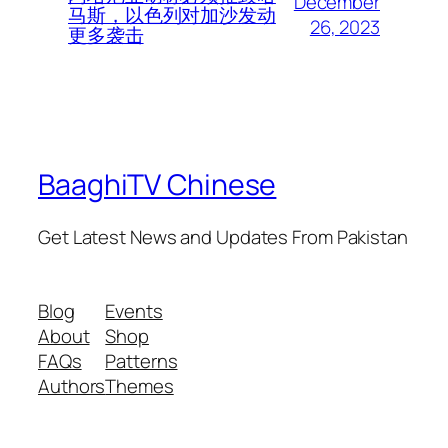
December
马斯，以色列对加沙发动
26, 2023
更多袭击
BaaghiTV Chinese
Get Latest News and Updates From Pakistan
Blog
Events
About
Shop
FAQs
Patterns
Authors
Themes