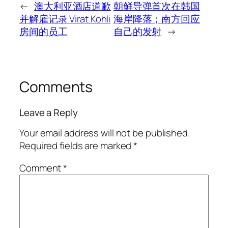
←
澳大利亚酒店道歉
朝鲜导弹首次在韩国
并解雇记录 Virat Kohli
海岸降落；南方回应
房间的员工
自己的发射
→
Comments
Leave a Reply
Your email address will not be published.
Required fields are marked
*
Comment
*