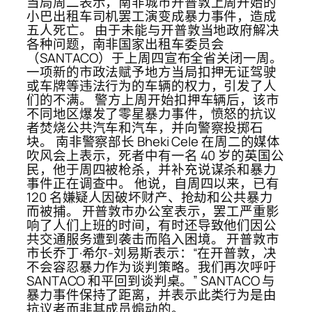
当局周二表示，南非城市开普敦上周开始的
小巴出租车司机罢工演变成暴力事件，造成
五人死亡。 由于未能与开普敦当地政府解决
各种问题，南非国家出租车委员会
（SANTACO）于上周四宣布全省关闭一周。
一项新的市政法赋予地方当局扣押无证驾驶
或车牌等违法行为的车辆的权力，引发了人
们的不满。 警方上周开始扣押车辆后，该市
不同地区爆发了零星暴力事件，愤怒的抗议
者焚烧公共汽车和汽车，并向警察投掷石
块。 南非警察部长 Bheki Cele 在周二的媒体
吹风会上表示，死者中有一名 40 岁的英国公
民，他于周四被枪杀，并补充说谋杀和暴力
事件正在调查中。 他说，自周四以来，已有
120 名嫌疑人因破坏财产、抢劫和公共暴力
而被捕。 开普敦市办公室表示，罢工严重影
响了人们上班的时间，有时还导致他们因公
共交通服务遭到袭击而陷入困境。 开普敦市
市长乔丁·希尔-刘易斯表示：“在开普敦，决
不会容忍暴力作为谈判策略。我们再次呼吁
SANTACO 和平回到谈判桌。” SANTACO 与
暴力事件保持了距离，并表示此类行为是由
抗议者而非其成员煽动的。