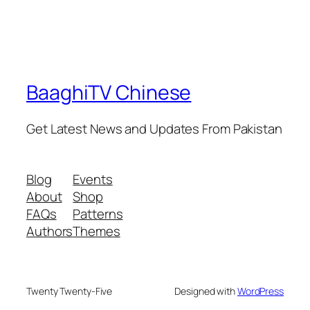
BaaghiTV Chinese
Get Latest News and Updates From Pakistan
Blog
Events
About
Shop
FAQs
Patterns
Authors
Themes
Twenty Twenty-Five
Designed with
WordPress