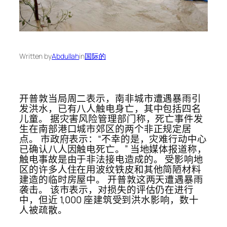
Written by
Abdullah
in
国际的
开普敦当局周二表示，南非城市遭遇暴雨引
发洪水，已有八人触电身亡，其中包括四名
儿童。 据灾害风险管理部门称，死亡事件发
生在南部港口城市郊区的两个非正规定居
点。 市政府表示：“不幸的是，灾难行动中心
已确认八人因触电死亡。” 当地媒体报道称，
触电事故是由于非法接电造成的。 受影响地
区的许多人住在用波纹铁皮和其他简陋材料
建造的临时房屋中。 开普敦这两天遭遇暴雨
袭击。 该市表示，对损失的评估仍在进行
中，但近 1,000 座建筑受到洪水影响，数十
人被疏散。