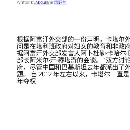
Written by
Abdullah
in
国际的
根据阿富汗外交部的一份声明，卡塔尔外
问是在塔利班政府对妇​​女的教育和非
据阿富汗外交部发言人阿卜杜勒·卡哈尔·
部长阿米尔·汗·穆塔奇的会谈。 “双方
府，尽管中国和巴基斯坦去年都派出了
题。 自 2012 年左右以来，卡塔尔一
年夺权