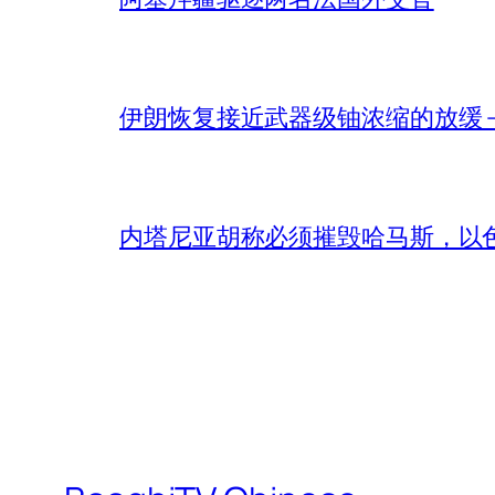
伊朗恢复接近武器级铀浓缩的放缓 – 
内塔尼亚胡称必须摧毁哈马斯，以