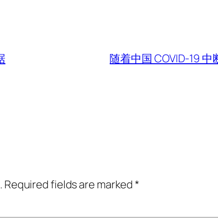
据
随着中国 COVID-19
.
Required fields are marked
*