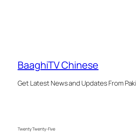
BaaghiTV Chinese
Get Latest News and Updates From Pak
Twenty Twenty-Five