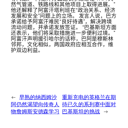
然气管道、铁路线和其他项目上取得进展。”
他还解释了阿富汗塔利班在“政治关系、经济
发展和安全”问题上的立场。 发言人说，巴方
承诺给予阿富汗难民“良好待遇”，解决跨境
流动问题，并承诺发放签证。 “巴基斯坦方面
还表示，他们将采取措施进一步便利过境。”
阿富汗声明援引哈尔的话称，巴阿是穆斯林
邻邦，文化相似，两国政府应相互合作，维
护双边利益。
←
早熟的纳西姆沙
重新充电的英格兰在期
阿仍然渴望向传奇人
待​​已久的系列赛中面对
物詹姆斯安德森学习
巴基斯坦的挑战
→