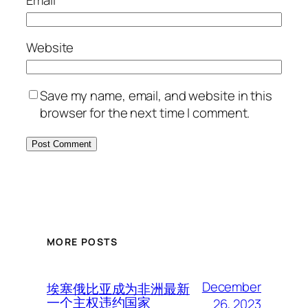
Email
*
Website
Save my name, email, and website in this
browser for the next time I comment.
MORE POSTS
December
埃塞俄比亚成为非洲最新
一个主权违约国家
26, 2023