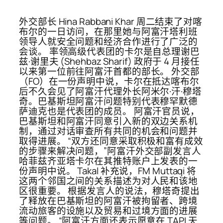
外交部长 Hina Rabbani Khar 周二结束了对喀
布尔的一日访问，在那里她与阿富汗塔利班
领导人就安全问题和经济合作进行了广泛的
会谈。 率领高级代表团的卡尔是自总理谢巴
兹·谢里夫 (Shehbaz Sharif) 政府于 4 月接任
以来第一位前往阿富汗首都的部长。 外交部
（FO）在一份声明中说，卡尔在抵达喀布尔
后不久会见了阿富汗代理外长阿米尔·汗·穆塔
奇。巴基斯坦阿富汗问题特别代表穆罕默德
萨迪克也是代表团的成员。 阿富汗官员说，
巴基斯坦和阿富汗同意引入新的双边关系机
制，通过对话审查所有共同的机会和问题并
取得进展。 “双方还同意采取积极和富有成效
的步骤来解决问题，”阿富汗外交部副发言人
哈菲兹齐亚塔卡尔在其推特账户上发表的一
份声明中说。 Takal 补充说，FM Muttaqi 将
这两个邻国之间的关系描述为对人民和该地
区很重要。 根据发言人的说法，穆塔奇提出
了释放在巴基斯坦的阿富汗被拘留者、跨境
流动旅客的设施以及贸易和过境方面的进展
等问题。 “阿富汗方面还表示愿意在 TAPI 天