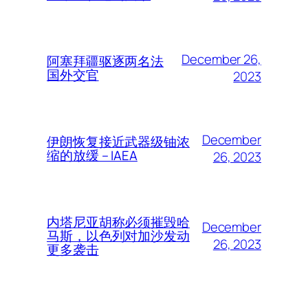
December 26,
阿塞拜疆驱逐两名法
国外交官
2023
December
伊朗恢复接近武器级铀浓
缩的放缓 – IAEA
26, 2023
内塔尼亚胡称必须摧毁哈
December
马斯，以色列对加沙发动
26, 2023
更多袭击