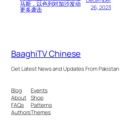
马斯，以色列对加沙发动
26, 2023
更多袭击
BaaghiTV Chinese
Get Latest News and Updates From Pakistan
Blog
Events
About
Shop
FAQs
Patterns
Authors
Themes