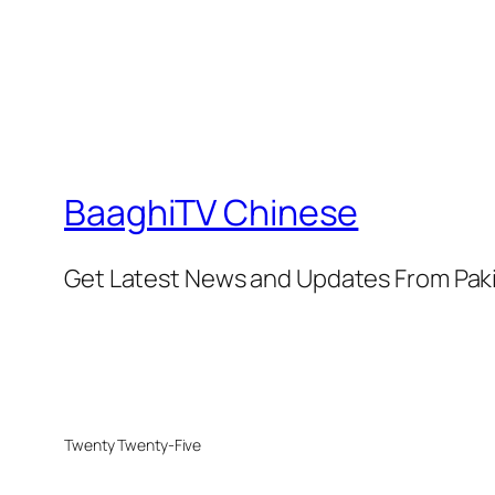
BaaghiTV Chinese
Get Latest News and Updates From Pak
Twenty Twenty-Five