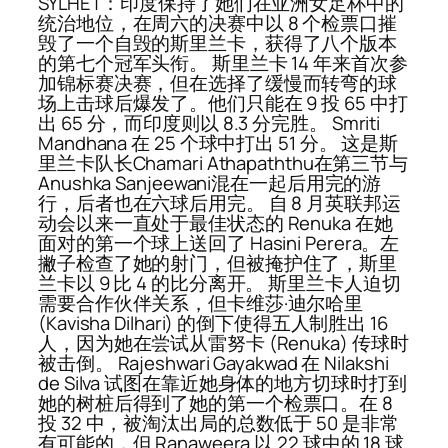
SYLHET：印度保持了她们在亚洲女足杯中的
统治地位，在周六的决赛中以 8 个检票口摧
毁了一个自毁的斯里兰卡，获得了八个版本
的第七个冠军头衔。 斯里兰卡 14 年来首次参
加锦标赛决赛，但在选择了缓慢而转弯的球
场上击球后爆发了。他们只能在 9 投 65 中打
出 65 分，而印度则以 8.3 分完胜。 Smriti
Mandhana 在 25 个球中打出 51 分。 这是斯
里兰卡队长Chamari Athapaththu在第三节与
Anushka Sanjeewani混在一起后用完的游
行，后者也在六球后用完。 自 8 月英联邦运
动会以来一直处于最佳状态的 Renuka 在她
面对的第一个球上送回了 Hasini Perera。左
撇子检查了她的射门，但被掩护住了，斯里
兰卡以 9 比 4 的比分离开。 斯里兰卡人迫切
需要合作伙伴关系，但卡维莎·迪尔哈里
(Kavisha Dilhari) 的倒下使得五人制胜出 16
人，因为她在尝试从雷努卡 (Renuka) 传球时
被击倒。 Rajeshwari Gayakwad 在 Nilakshi
de Silva 试图在靠近她身体的地方切球时打到
她的树桩后得到了她的第一个检票口。在 8
投 32 中，被淘汰出局的总数低于 50 是非常
有可能的，但 Ranaweera 以 22 球中的 18 球