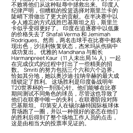
不败将他们从这种耻辱中拯救出来。 印度人
纪律严明，但糟糕的投篮选择对斯里兰卡的
陡峭下滑做出了更大的贡献。在半决赛中以
令人难忘的方式战胜巴基斯坦之后，斯里兰
卡似乎变得更好了。 印度在追逐赛中以低廉
的价格失去了 Shafali Verma 和 Jemimah
Rodrigues。然而，两名击球手在比赛中都表
现出色，沙法利恢复状态，杰米玛从伤病中
成功复出。 优雅的 Mandhana 与船长
Harmanpreet Kaur（11 人未出局 14 人）一起
在完成仪式的过程中打出了一些精美的招
数。 Smriti 的努力包括三个六和六个边界。
恰如其分地，她以奥沙迪·拉纳辛赫的最大成
绩锁定了胜利。 这场胜利是印度备战明年
T20世界杯的一剂强心针。他们能够在比赛
期间测试不同角色的球员，尽管这也导致了
他们在联赛中唯一的失利，在联赛阶段对阵
巴基斯坦。 印第安人在锡尔赫特国际板球体
育场跑了一圈，并以一种很好的姿态在他们
的胜利后得到了整个场地工作人员的点击，
这是由相当大的投票率见证的。