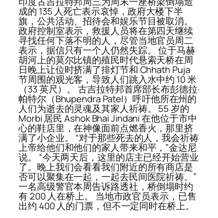
印度古吉拉特邦周三为周末一座桥梁倒塌造
成的 135 人死亡表示哀悼，政府大楼下半
旗，公共活动、招待会和娱乐节目被取消。
政府控制室表示，救援人员将在第四天继续
寻找任何下落不明的人，尽管当地官员周二
表示，据信只有一个人仍然失踪。 位于马赫
胡河上的莫尔比镇的殖民时代悬索天桥在周
日晚上让位时挤满了排灯节和 Chhath Puja
节周围的观光客，导致人们跳入水中约 10 米
（33 英尺）。 古吉拉特邦首席部长布彭德拉·
帕特尔（Bhupendra Patel）呼吁他所在州的
人们为逝去的灵魂及其家人祈祷。 55 岁的
Morbi 居民 Ashok Bhai Jindani 在他位于市中
心的鞋店里，在神像面前点燃香火，那里挤
满了小企业。 “对于那些死去的人，我会祈祷
上帝给他们和他们的家人带来和平，”金达尼
说。 “今天两天后，这里的店主已经开始营业
了。晚上我们会看看我们附近的所有商店是
否可以聚集在一起，一起去民间医院祈祷。”
一名高级警官本周告诉路透社，桥倒塌时约
有 200 人在桥上。 当地市政官员表示，已售
出约 400 人的门票，但不一定同时在桥上。