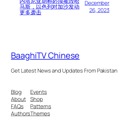
内塔尼亚胡称必须摧毁哈
December
马斯，以色列对加沙发动
26, 2023
更多袭击
BaaghiTV Chinese
Get Latest News and Updates From Pakistan
Blog
Events
About
Shop
FAQs
Patterns
Authors
Themes