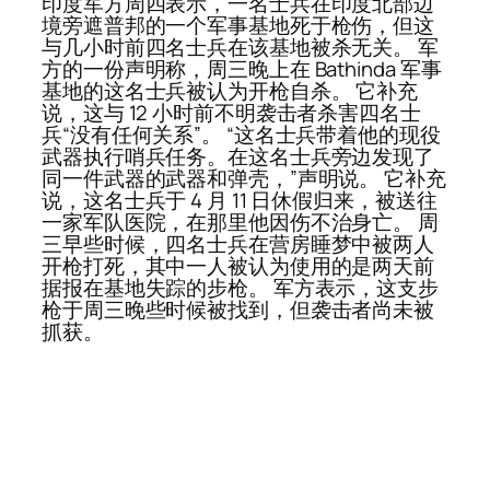
印度军方周四表示，一名士兵在印度北部边
境旁遮普邦的一个军事基地死于枪伤，但这
与几小时前四名士兵在该基地被杀无关。 军
方的一份声明称，周三晚上在 Bathinda 军事
基地的这名士兵被认为开枪自杀。 它补充
说，这与 12 小时前不明袭击者杀害四名士
兵“没有任何关系”。 “这名士兵带着他的现役
武器执行哨兵任务。在这名士兵旁边发现了
同一件武器的武器和弹壳，”声明说。 它补充
说，这名士兵于 4 月 11 日休假归来，被送往
一家军队医院，在那里他因伤不治身亡。 周
三早些时候，四名士兵在营房睡梦中被两人
开枪打死，其中一人被认为使用的是两天前
据报在基地失踪的步枪。 军方表示，这支步
枪于周三晚些时候被找到，但袭击者尚未被
抓获。