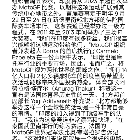
组织者周五表示，印度将从 2023 年起首次举
办 MotoGP 比赛，以期将这项运动扩展到其
传统中心地带之外。 首届赛事定于明年 9 月
22 日至 24 日在新德里南部北方邦的佛陀国
际赛车场举行。 这条赛道已经举办过一级方
程式，在 2011 年至 2013 年间举办了三场 F1
大奖赛。 “我们在印度有很多粉丝，我们很高
兴能够将这项运动带给他们，”MotoGP 组织
者兼发起人 Dorna 的首席执行官 Carmelo
Ezpeleta 在一份声明中表示。 “印度也是摩
托车行业的重要市场，因此，推而广之，将
MotoGP 视为两轮世界的巅峰之作。” 拥有 14
亿人口和 2 亿多辆摩托车的印度当局希望此
次活动能够带来外国投资热潮。 体育部长阿
努拉格·塔库尔（Anurag Thakur）称赞这一
宣布是该国体育界历史性的一天。 北方邦首
席部长 Yogi Adityanath 补充说：“北方邦能够
举办这样一个全球性的活动是一件非常自豪
的事情。” 印度的加入得到了顶级车手的认
可。 “我认为这条赛道非常漂亮和快速，”在
泰国武里南举行的练习赛后，法国的
MotoGP 世界冠军法比奥·夸塔拉罗告诉记
者。 “这对我们来说可能是一个很好的电路。