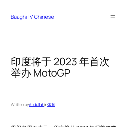
Skip
to
BaaghiTV Chinese
content
印度将于 2023 年首次
举办 MotoGP
Written by
Abdullah
in
体育