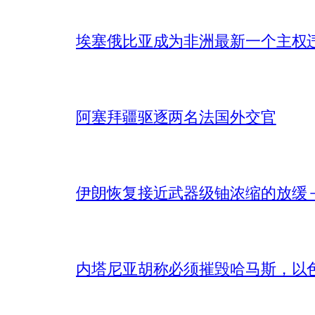
埃塞俄比亚成为非洲最新一个主权
阿塞拜疆驱逐两名法国外交官
伊朗恢复接近武器级铀浓缩的放缓 – 
内塔尼亚胡称必须摧毁哈马斯，以