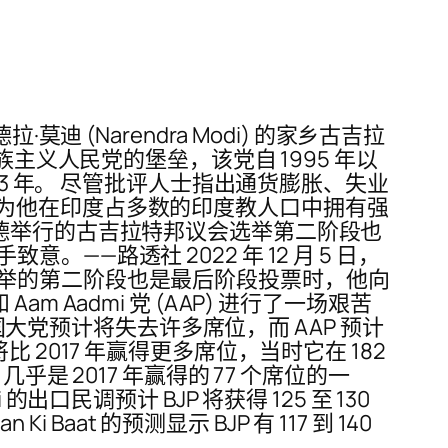
 (Narendra Modi) 的家乡古吉拉
主义人民党的堡垒，该党自 1995 年以
3 年。 尽管批评人士指出通货膨胀、失业
为他在印度占多数的印度教人口中拥有强
迈达巴德举行的古吉拉特邦议会选举第二阶段也
意。——路透社 2022 年 12 月 5 日，
议会选举的第二阶段也是最后阶段投票时，他向
Aadmi 党 (AAP) 进行了一场艰苦
国大党预计将失去许多席位，而 AAP 预计
将比 2017 年赢得更多席位，当时它在 182
，几乎是 2017 年赢得的 77 个席位的一
的出口民调预计 BJP 将获得 125 至 130
i Baat 的预测显示 BJP 有 117 到 140