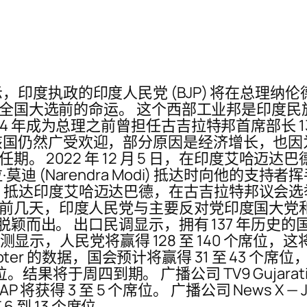
政的印度人民党 (BJP) 将在总理纳伦德拉·莫迪
年全国大选前的命运。 这个西部工业邦是印度民族
4 年成为总理之前曾担任古吉拉特邦首席部长 1
该国仍然广受欢迎，部分原因是经济增长，也因
任期。 2022 年 12 月 5 日，在印度艾哈
Narendra Modi) 抵达时向他的支持者挥手致
a Modi) 抵达印度艾哈迈达巴德，在古吉拉特邦
天，印度人民党与主要反对党印度国大党和 Aam 
脱颖而出。 出口民调显示，拥有 137 年历史的
预测显示，人民党将赢得 128 至 140 个席位，这
oter 的数据，国会预计将赢得 31 至 43 个席位
位。结果将于周四到期。 广播公司 TV9 Gujarati 
得 3 至 5 个席位。 广播公司 News X — Jan K
6 到 13 个席位。