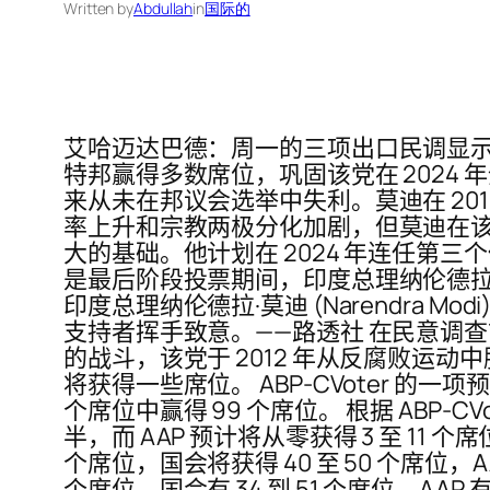
Written by
Abdullah
in
国际的
艾哈迈达巴德：周一的三项出口民调显示，印度执
特邦赢得多数席位，巩固该党在 2024 
来从未在邦议会选举中失利。莫迪在 201
率上升和宗教两极分化加剧，但莫迪在
大的基础。他计划在 2024 年连任第三个
是最后阶段投票期间，印度总理纳伦德拉·莫迪 (
印度总理纳伦德拉·莫迪 (Narendr
支持者挥手致意。——路透社 在民意调查前几
的战斗，该党于 2012 年从反腐败运动中
将获得一些席位。 ABP-CVoter 的一项
个席位中赢得 99 个席位。 根据 ABP-CV
半，而 AAP 预计将从零获得 3 至 11 个席
个席位，国会将获得 40 至 50 个席位，AAP 将获
个席位，国会有 34 到 51 个席位，AAP 有 