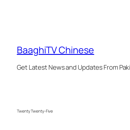
BaaghiTV Chinese
Get Latest News and Updates From Pak
Twenty Twenty-Five