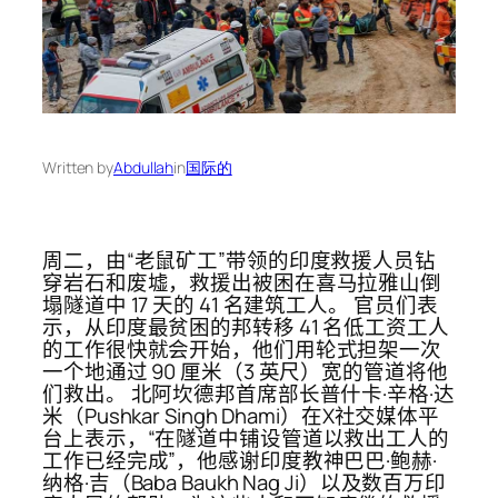
Written by
Abdullah
in
国际的
周二，由“老鼠矿工”带领的印度救援人员钻
穿岩石和废墟，救援出被困在喜马拉雅山倒
塌隧道中 17 天的 41 名建筑工人。 官员们表
示，从印度最贫困的邦转移 41 名低工资工人
的工作很快就会开始，他们用轮式担架一次
一个地通过 90 厘米（3 英尺）宽的管道将他
们救出。 北阿坎德邦首席部长普什卡·辛格·达
米（Pushkar Singh Dhami）在X社交媒体平
台上表示，“在隧道中铺设管道以救出工人的
工作已经完成”，他感谢印度教神巴巴·鲍赫·
纳格·吉（Baba Baukh Nag Ji）以及数百万印