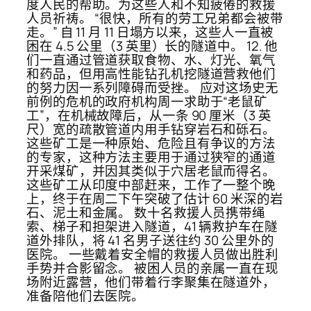
度人民的帮助。为这些人和不知疲倦的救援
人员祈祷。 “很快，所有的劳工兄弟都会被带
走。” 自 11 月 11 日塌方以来，这些人一直被
困在 4.5 公里（3 英里）长的隧道中。 12. 他
们一直通过管道获取食物、水、灯光、氧气
和药品，但用高性能钻孔机挖隧道营救他们
的努力因一系列障碍而受挫。 应对这场史无
前例的危机的政府机构周一求助于“老鼠矿
工”，在机械故障后，从一条 90 厘米（3 英
尺）宽的疏散管道内用手钻穿岩石和砾石。
这些矿工是一种原始、危险且有争议的方法
的专家，这种方法主要用于通过狭窄的通道
开采煤矿，并因其类似于穴居老鼠而得名。
这些矿工从印度中部赶来，工作了一整个晚
上，终于在周二下午突破了估计 60 米深的岩
石、泥土和金属。 数十名救援人员携带绳
索、梯子和担架进入隧道，41 辆救护车在隧
道外排队，将 41 名男子送往约 30 公里外的
医院。 一些戴着安全帽的救援人员做出胜利
手势并合影留念。 被困人员的亲属一直在现
场附近露营，他们带着行李聚集在隧道外，
准备陪他们去医院。