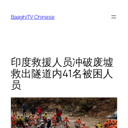
Skip
to
BaaghiTV Chinese
content
印度救援人员冲破废墟
救出隧道内41名被困人
员