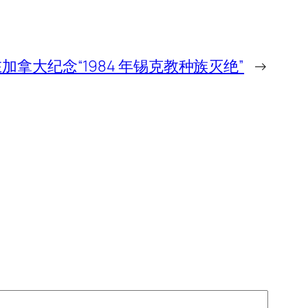
拿大纪念“1984 年锡克教种族灭绝”
→