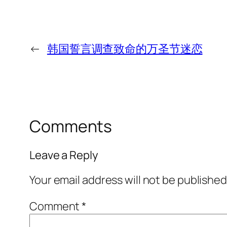
←
韩国誓言调查致命的万圣节迷恋
Comments
Leave a Reply
Your email address will not be published
Comment
*