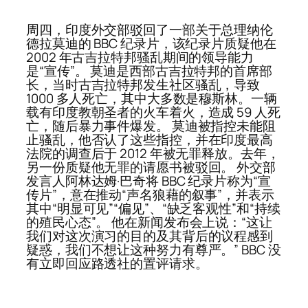
周四，印度外交部驳回了一部关于总理纳伦
德拉莫迪的 BBC 纪录片，该纪录片质疑他在
2002 年古吉拉特邦骚乱期间的领导能力
是“宣传”。 莫迪是西部古吉拉特邦的首席部
长，当时古吉拉特邦发生社区骚乱，导致
1000 多人死亡，其中大多数是穆斯林。一辆
载有印度教朝圣者的火车着火，造成 59 人死
亡，随后暴力事件爆发。 莫迪被指控未能阻
止骚乱，他否认了这些指控，并在印度最高
法院的调查后于 2012 年被无罪释放。去年，
另一份质疑他无罪的请愿书被驳回。 外交部
发言人阿林达姆·巴奇将 BBC 纪录片称为“宣
传片”，意在推动“声名狼藉的叙事”，并表示
其中“明显可见”“偏见”、“缺乏客观性”和“持续
的殖民心态”。 他在新闻发布会上说：“这让
我们对这次演习的目的及其背后的议程感到
疑惑，我们不想让这种努力有尊严。” BBC 没
有立即回应路透社的置评请求。