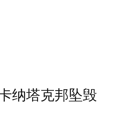
卡纳塔克邦坠毁