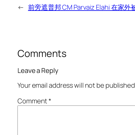
←
前旁遮普邦 CM Parvaiz Elahi 在家
Comments
Leave a Reply
Your email address will not be published
Comment
*