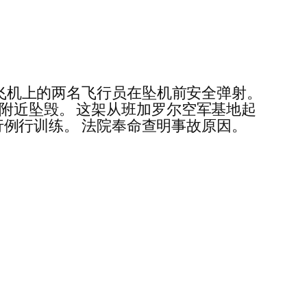
而，飞机上的两名飞行员在坠机前安全弹射。
li 村附近坠毁。 这架从班加罗尔空军基地起
进行例行训练。 法院奉命查明事故原因。