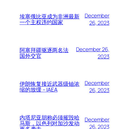
December
埃塞俄比亚成为非洲最新
一个主权违约国家
26, 2023
December 26,
阿塞拜疆驱逐两名法
国外交官
2023
December
伊朗恢复接近武器级铀浓
缩的放缓 – IAEA
26, 2023
内塔尼亚胡称必须摧毁哈
December
马斯，以色列对加沙发动
26, 2023
更多袭击