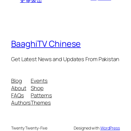
BaaghiTV Chinese
Get Latest News and Updates From Pakistan
Blog
Events
About
Shop
FAQs
Patterns
Authors
Themes
Twenty Twenty-Five
Designed with
WordPress