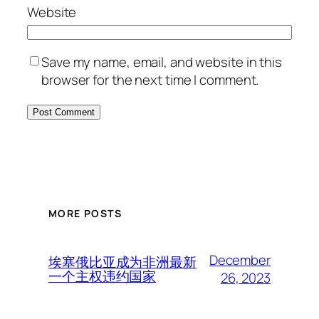
Website
Save my name, email, and website in this
browser for the next time I comment.
MORE POSTS
December
埃塞俄比亚成为非洲最新
一个主权违约国家
26, 2023