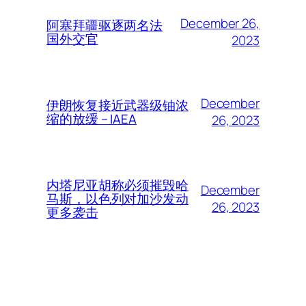
December 26,
阿塞拜疆驱逐两名法
国外交官
2023
December
伊朗恢复接近武器级铀浓
缩的放缓 – IAEA
26, 2023
内塔尼亚胡称必须摧毁哈
December
马斯，以色列对加沙发动
26, 2023
更多袭击