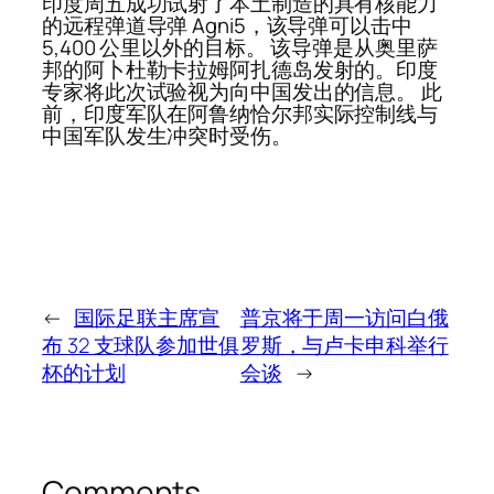
印度周五成功试射了本土制造的具有核能力
的远程弹道导弹 Agni5，该导弹可以击中
5,400 公里以外的目标。 该导弹是从奥里萨
邦的阿卜杜勒卡拉姆阿扎德岛发射的。印度
专家将此次试验视为向中国发出的信息。 此
前，印度军队在阿鲁纳恰尔邦实际控制线与
中国军队发生冲突时受伤。
←
国际足联主席宣
普京将于周一访问白俄
布 32 支球队参加世俱
罗斯，与卢卡申科举行
杯的计划
会谈
→
Comments