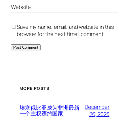
Website
Save my name, email, and website in this
browser for the next time I comment.
MORE POSTS
December
埃塞俄比亚成为非洲最新
一个主权违约国家
26, 2023